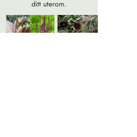
ditt uterom.
PlanteUniverset AS
Org. nr. 927 902 044
post@planteuniverset.no
Personvern
Innstillinger for cookies
Salgsbetingelser app